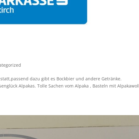
ategorized
ock statt,passend dazu gibt es Bockbier und andere Getränke
esenglück Alpakas. Tolle Sachen vom Alpaka , Basteln mit Alpakawol