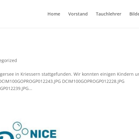
Home
Vorstand
Tauchlehrer
Bild
egorized
ersee in Kriessern stattgefunden. Wir konnten einigen Kindern 
n. DCIM100GOPROGP012243.JPG DCIM100GOPROGP012228.JPG
012239.JPG...