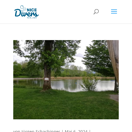
von
Jürgen Schachinger
|
Mai 6, 2024
|